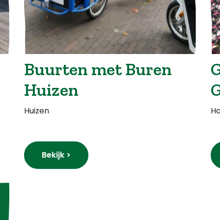
Buurten met Buren
G
Huizen
G
Huizen
Ha
Bekijk >