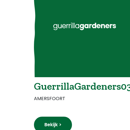
GuerrillaGardeners0
AMERSFOORT
Bekijk >