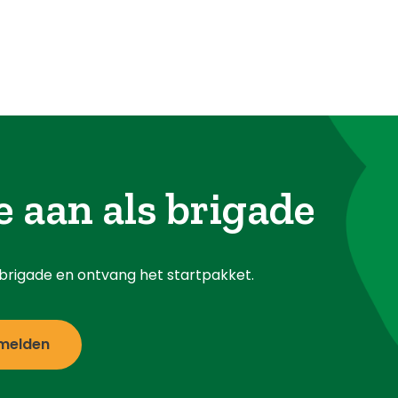
e aan als brigade
s brigade en ontvang het startpakket.
melden