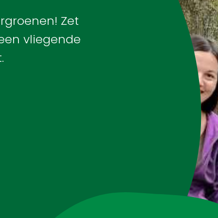
Brigades
vergroenen! Zet
 een vliegende
Blog
.
Over ons
Contact