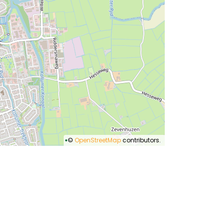
©
OpenStreetMap
contributors.