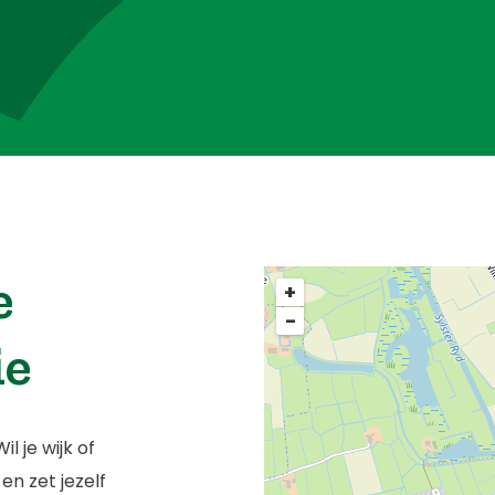
e
+
−
ie
l je wijk of
n zet jezelf