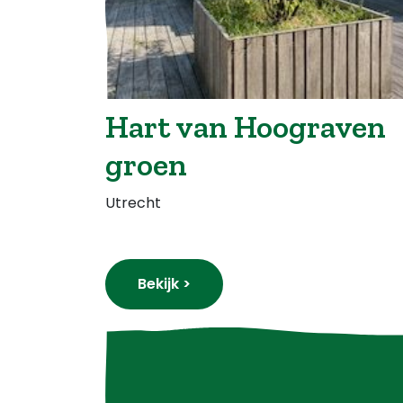
Hart van Hoograven
groen
Utrecht
Bekijk >