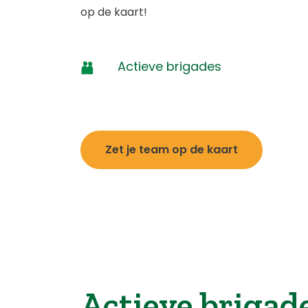
op de kaart!
Actieve brigades
Zet je team op de kaart
Actieve brigad