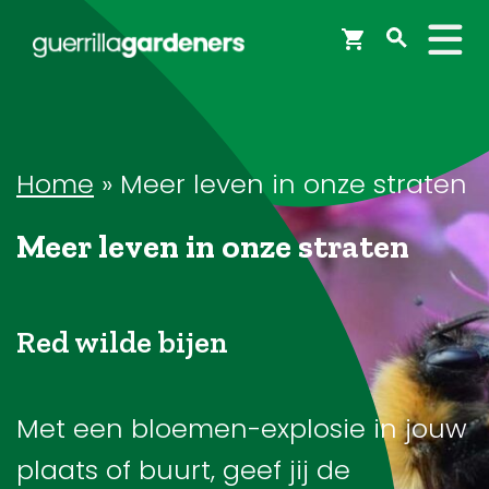
Webshop
Workshops
Home
»
Meer leven in onze straten
Meer leven in onze straten
Tips & Inspiratie
Op de kaart
Red wilde bijen
Doneer
Met een bloemen-explosie in jouw
plaats of buurt, geef jij de
Brigades