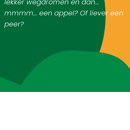
lekker wegdromen en dan…
mmmm… een appel? Of liever een
Blog
peer?
Over ons
Contact