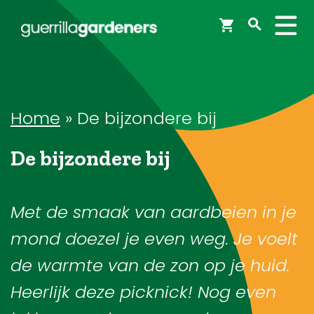
Webshop
Workshops
Home
»
De bijzondere bij
De bijzondere bij
Tips & Inspiratie
Op de kaart
Met de smaak van aardbeien in je
mond doezel je even weg. Je voelt
Doneer
de warmte van de zon op je huid.
Heerlijk deze picknick! Nog even
Brigades