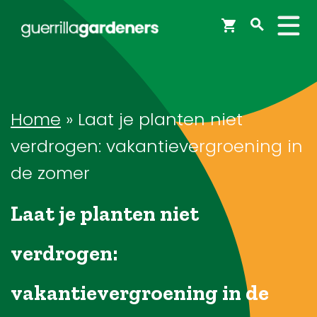
Webshop
Workshops
Home
»
Laat je planten niet
verdrogen: vakantievergroening in
Tips & Inspiratie
de zomer
Laat je planten niet
Op de kaart
verdrogen:
Doneer
vakantievergroening in de
Brigades