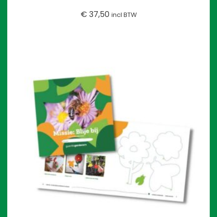
€
37,50
incl BTW