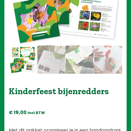
Blog
Over ons
Contact
Kinderfeest bijenredders
€
19,00
incl BTW
Met dit pakket organiseer je in een handomdraai