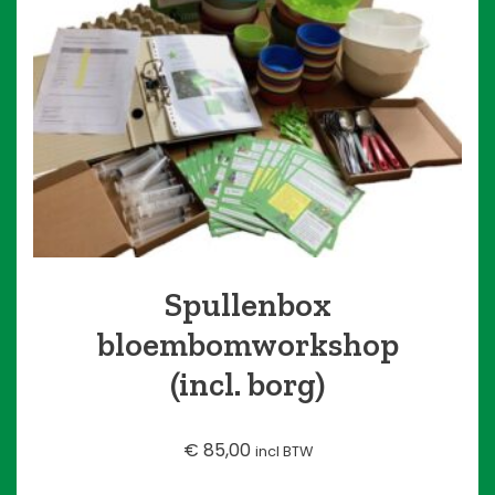
Spullenbox
bloembomworkshop
(incl. borg)
€
85,00
incl BTW