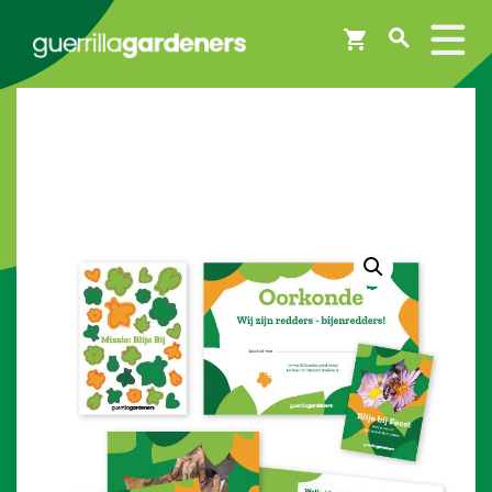
Webshop
Workshops
Tips & Inspiratie
Op de kaart
Doneer
Brigades