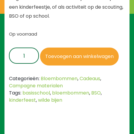
een kinderfeestje, of als activiteit op de scouting,
BSO of op school.
Op voorraad
Kinderfeest
Toevoegen aan winkelwagen
bijenredders
aantal
Categorieën:
Bloembommen
,
Cadeaus
,
Campagne materialen
Tags:
basisschool
,
bloembommen
,
BSO
,
kinderfeest
,
wilde bijen