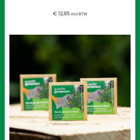
€
12,95
incl BTW