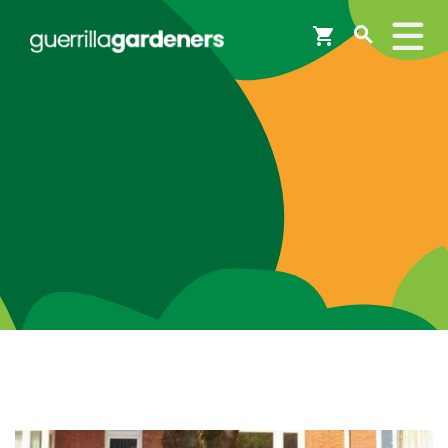
Webshop
Workshops
Tips & Inspiratie
Op de kaart
Doneer
Brigades