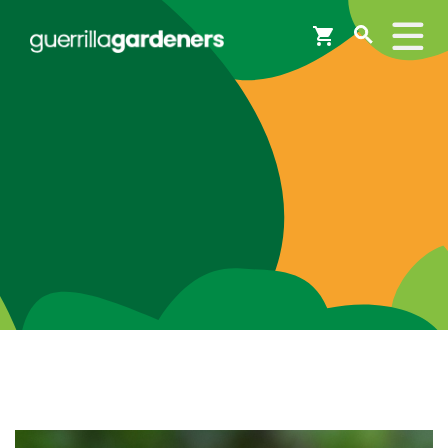
Webshop
Workshops
Tips & Inspiratie
Op de kaart
Doneer
Brigades