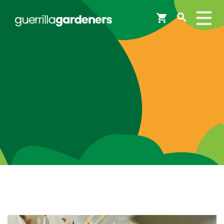
Webshop
Workshops
Tips & Inspiratie
Op de kaart
Doneer
Brigades