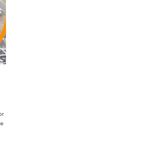
or
de