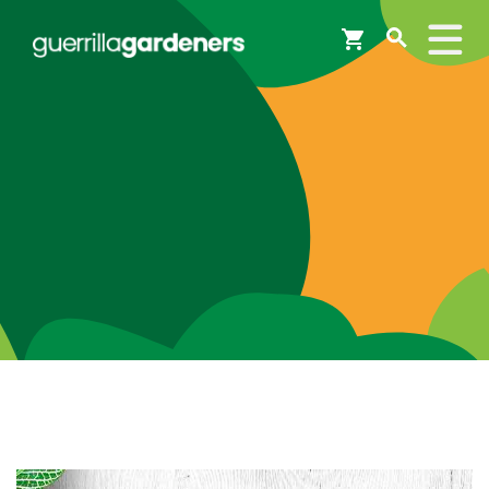
Webshop
Workshops
Tips & Inspiratie
Op de kaart
Doneer
Brigades