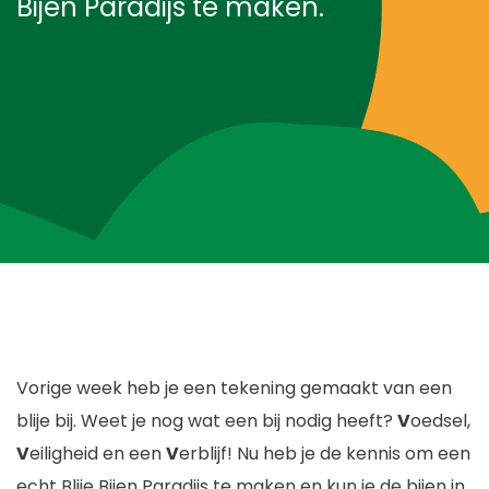
Bijen Paradijs te maken.
Blog
Over ons
Contact
Vorige week heb je een tekening gemaakt van een
blije bij. Weet je nog wat een bij nodig heeft?
V
oedsel,
V
eiligheid en een
V
erblijf! Nu heb je de kennis om een
echt Blije Bijen Paradijs te maken en kun je de bijen in