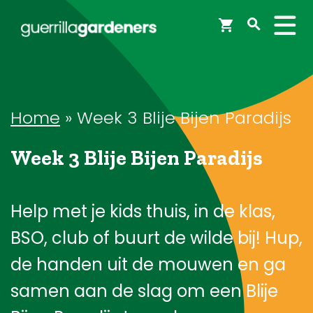
Webshop
Workshops
Home
»
Week 3 Blije Bijen Paradijs
Week 3 Blije Bijen Paradijs
Tips & Inspiratie
Op de kaart
Help met je kids thuis, in de klas,
BSO, club of buurt de wilde bij! Hup,
Doneer
de handen uit de mouwen en ga
samen aan de slag om een Blije
Brigades