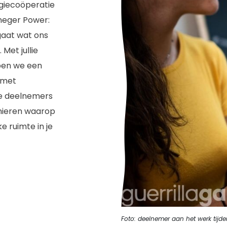
giecoöperatie
neger Power:
gaat wat ons
Met jullie
en we een
 met
e deelnemers
nieren waarop
e ruimte in je
Foto: deelnemer aan het werk tijd