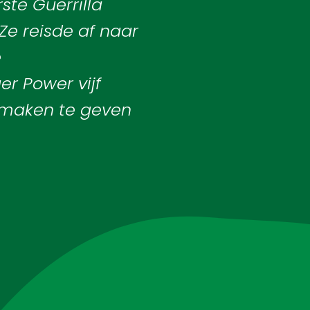
ste Guerrilla
e reisde af naar
e
r Power vijf
maken te geven