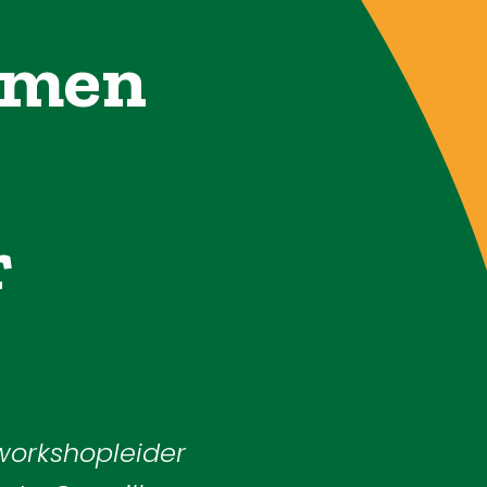
Brigades
mmen
Blog
Over ons
r
Contact
workshopleider