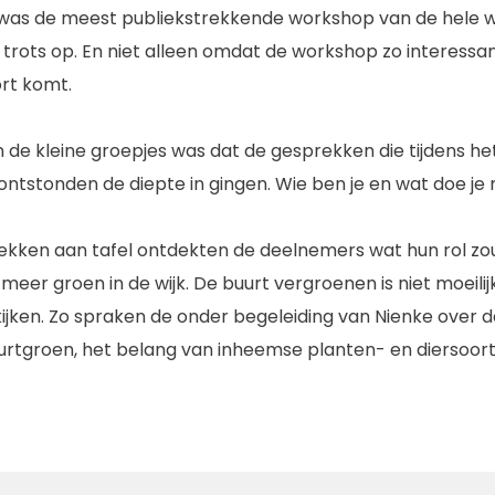
as de meest publiekstrekkende workshop van de hele we
trots op. En niet alleen omdat de workshop zo interessant 
rt komt.
 de kleine groepjes was dat de gesprekken die tijdens h
stonden de diepte in gingen. Wie ben je en wat doe je 
ekken aan tafel ontdekten de deelnemers wat hun rol zou 
meer groen in de wijk. De buurt vergroenen is niet moeili
 kijken. Zo spraken de onder begeleiding van Nienke over d
rtgroen, het belang van inheemse planten- en diersoorte