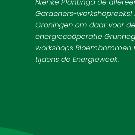
Nienke Plantinga de allereer
Gardeners-workshopreeks! Z
Groningen om daar voor d
energiecoöperatie Grunnege
workshops Bloembommen 
tijdens de Energieweek.