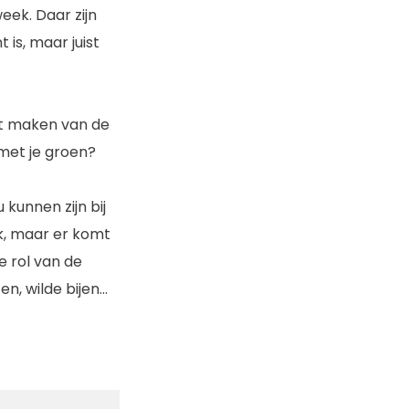
ek. Daar zijn
is, maar juist
et maken van de
met je groen?
kunnen zijn bij
jk, maar er komt
e rol van de
n, wilde bijen…