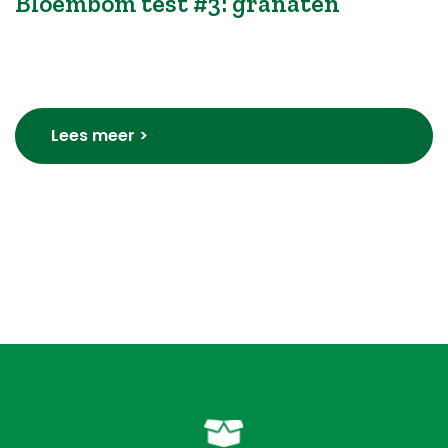
Bloembom test #3: granaten
Lees meer >