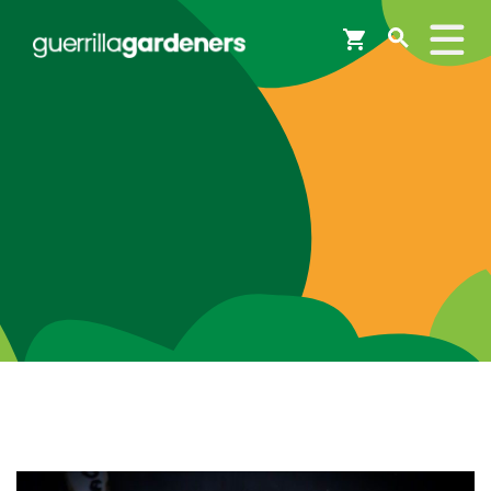
Webshop
Workshops
Tips & Inspiratie
Op de kaart
Doneer
Brigades