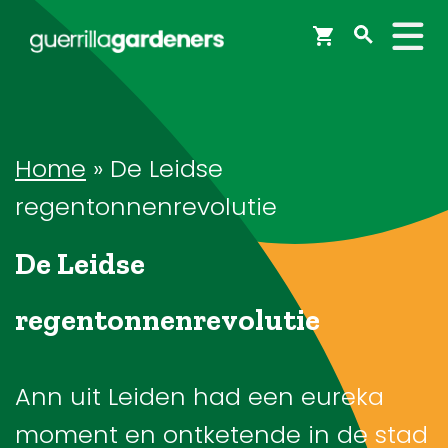
Webshop
Workshops
Home
»
De Leidse
regentonnenrevolutie
Tips & Inspiratie
De Leidse
Op de kaart
regentonnenrevolutie
Doneer
Ann uit Leiden had een eureka
moment en ontketende in de stad
Brigades