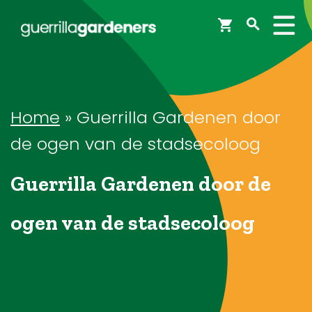
Webshop
Workshops
Home
»
Guerrilla Gardenen door
de ogen van de stadsecoloog
Tips & Inspiratie
Guerrilla Gardenen door de
Op de kaart
ogen van de stadsecoloog
Doneer
Brigades