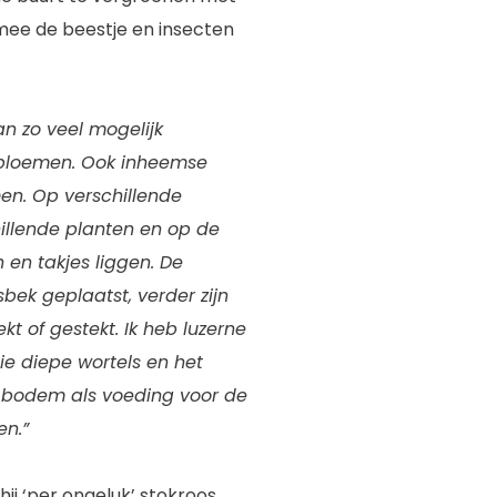
mee de beestje en insecten
n zo veel mogelijk
 bloemen. Ook inheemse
en. Op verschillende
llende planten en op de
 en takjes liggen. De
ek geplaatst, verder zijn
kt of gestekt. Ik heb luzerne
e diepe wortels en het
e bodem als voeding voor de
n.”
 hij ‘per ongeluk’ stokroos