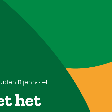
Webshop
Workshops
Tips & Inspiratie
Op de kaart
uden Bijenhotel
t het
Doneer