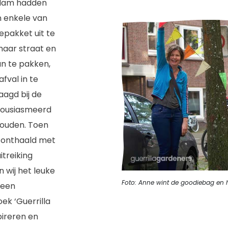
rdam hadden
 enkele van
epakket uit te
haar straat en
n te pakken,
fval in te
aagd bij de
housiasmeerd
houden. Toen
 onthaald met
itreiking
 wij het leuke
Foto: Anne wint de goodiebag en 
 een
k ‘Guerrilla
pireren en