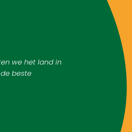
Brigades
Blog
Over ons
ken we het land in
Contact
n de beste