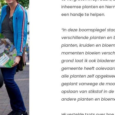
inheemse planten en hier
een handje te helpen.
“In deze boomspiegel staa
verschillende planten en
planten, kruiden en bloem
momenten bloeien verschi
grond laat ik ook bladeren
gemeente heeft ooievaarsb
alle planten zelf opgekwee
geplant vanwege de mooi
opslaan van stikstof in d
andere planten en bloeme
Hij vertelde trots over hoe