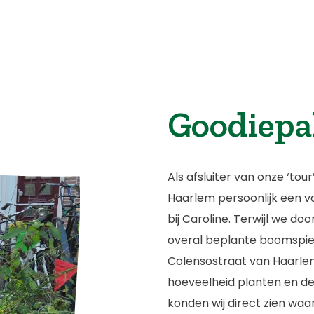
Goodiepa
Als afsluiter van onze ‘tou
Haarlem persoonlijk een v
bij Caroline. Terwijl we do
overal beplante boomspieg
Colensostraat van Haarlem 
hoeveelheid planten en d
konden wij direct zien wa