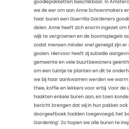
goodiepakketten beschikbaar. In Amste
we de eer om aan Anne Schoenmakers en
haar buren een Guerrilla Gardeners goodi
delen. Anne heeft zich enorm ingezet om 
wijk te vergroenen en de boomspiegels aa
zodat mensen minder snel geneigd zijn er a
gooien. Hiervoor heeft zij subsidie aangevr
gemeente en vele buurtbewoners geënt
om een tuintje te planten en dit te onder
we bij haar aankwamen werden we warm
thee, koffie en lekkers voor erbij. Voor de u
haakten enkele buren aan, en toen konden
bericht brengen dat wij in hun pakket ook
doorgeefboek hadden toegevoegd, het boe
Gardening’. Zo hopen we alle buren te ins