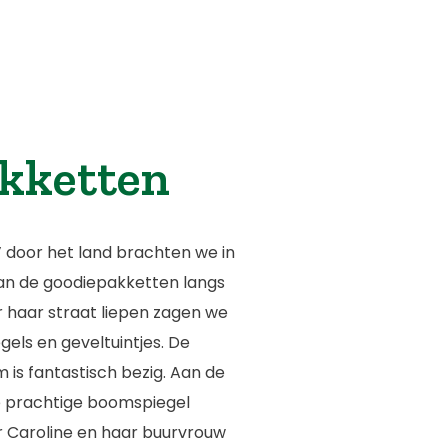
kketten
r’ door het land brachten we in
an de goodiepakketten langs
or haar straat liepen zagen we
els en geveltuintjes. De
is fantastisch bezig. Aan de
e prachtige boomspiegel
ar Caroline en haar buurvrouw