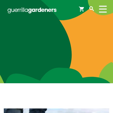
Webshop
Workshops
Tips & Inspiratie
Op de kaart
Doneer
Brigades