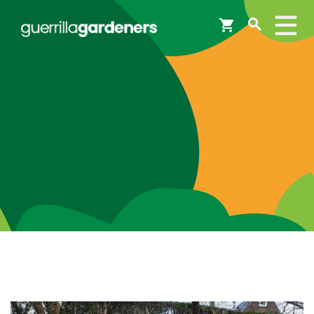
Webshop
Workshops
Tips & Inspiratie
Op de kaart
Doneer
Brigades