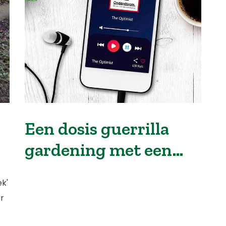
Een dosis guerrilla
gardening met een
bak koffie: podcast!
ek'