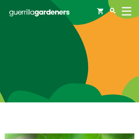
Webshop
Workshops
Tips & Inspiratie
Op de kaart
Doneer
Brigades