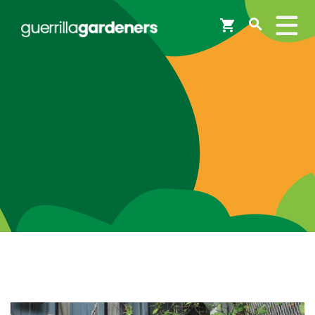
Webshop
Workshops
Tips & Inspiratie
Op de kaart
Doneer
Brigades