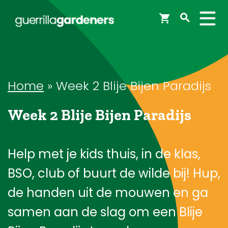
Webshop
Workshops
Home
»
Week 2 Blije Bijen Paradijs
Week 2 Blije Bijen Paradijs
Tips & Inspiratie
Op de kaart
Help met je kids thuis, in de klas,
BSO, club of buurt de wilde bij! Hup,
Doneer
de handen uit de mouwen en ga
samen aan de slag om een Blije
Brigades