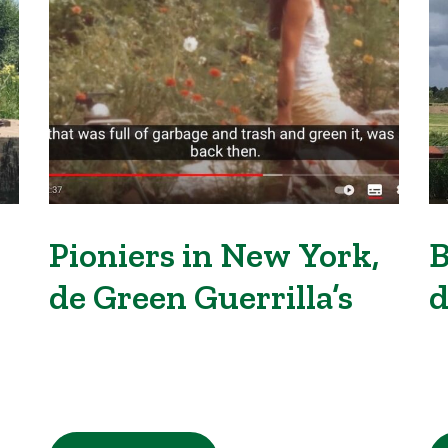
Pioniers in New York,
B
de Green Guerrilla’s
d
la
b
t