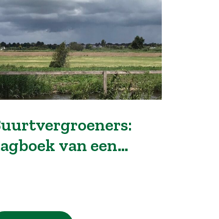
uurtvergroeners:
agboek van een
uitengebied guerrilla
uinier