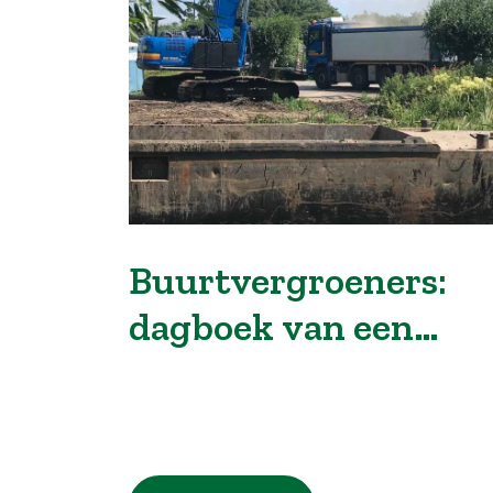
Buurtvergroeners:
dagboek van een
buitengebied guerril
tuinier – deel 2