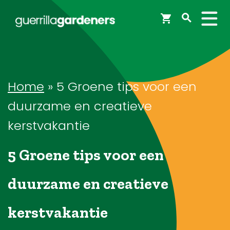
Webshop
Workshops
Home
»
5 Groene tips voor een
duurzame en creatieve
Tips & Inspiratie
kerstvakantie
5 Groene tips voor een
Op de kaart
duurzame en creatieve
Doneer
kerstvakantie
Brigades