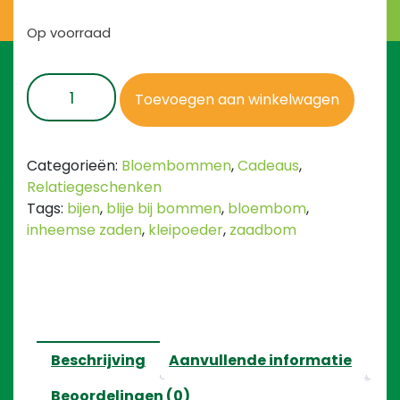
Op voorraad
Maak
Toevoegen aan winkelwagen
zelf
blije
bij
Categorieën:
Bloembommen
,
Cadeaus
,
bommen
Relatiegeschenken
aantal
Tags:
bijen
,
blije bij bommen
,
bloembom
,
inheemse zaden
,
kleipoeder
,
zaadbom
Beschrijving
Aanvullende informatie
Beoordelingen (0)