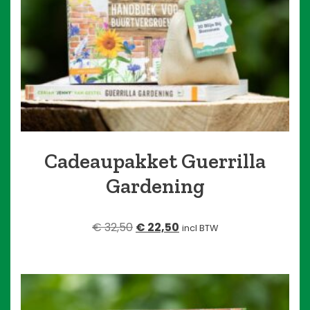
Cadeaupakket Guerrilla
Gardening
Oorspronkelijke
Huidige
€
32,50
€
22,50
incl BTW
prijs
prijs
was:
is:
€ 32,50.
€ 22,50.