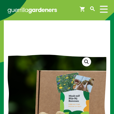
Webshop
Workshops
Tips & Inspiratie
Op de kaart
Doneer
Brigades