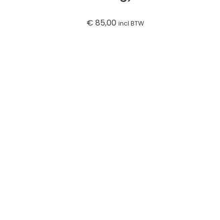
€
85,00
incl BTW