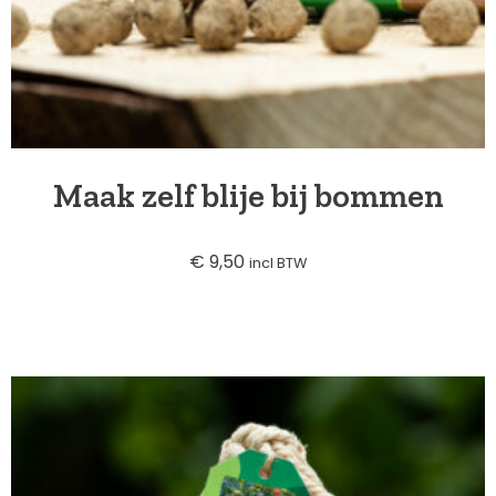
Brigades
Blog
Over ons
Maak zelf blije bij bommen
Contact
€
9,50
incl BTW