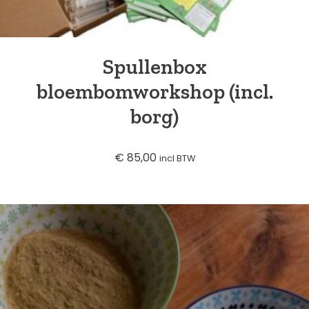
Spullenbox
bloembomworkshop (incl.
borg)
€
85,00
incl BTW