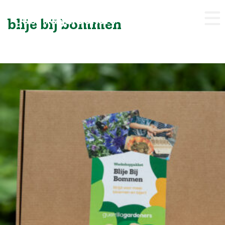
blije bij bommen
Webshop
Workshops
Tips & Inspiratie
Op de kaart
Doneer
Brigades