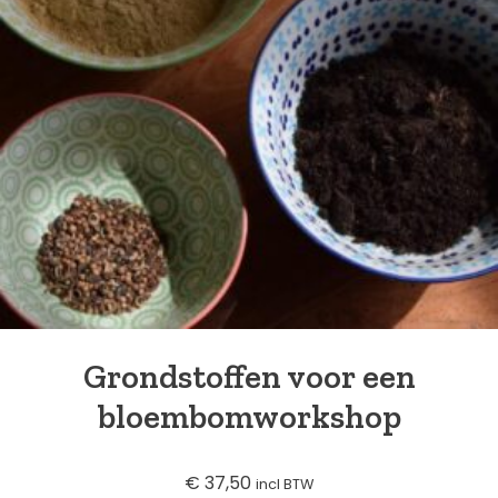
Grondstoffen voor een
bloembomworkshop
€
37,50
incl BTW