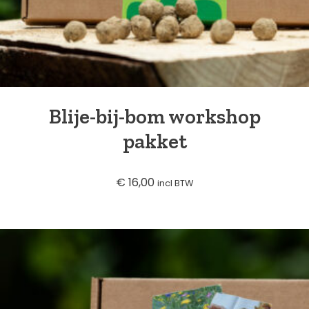
Blog
Over ons
Blije-bij-bom workshop
pakket
Contact
€
16,00
incl BTW