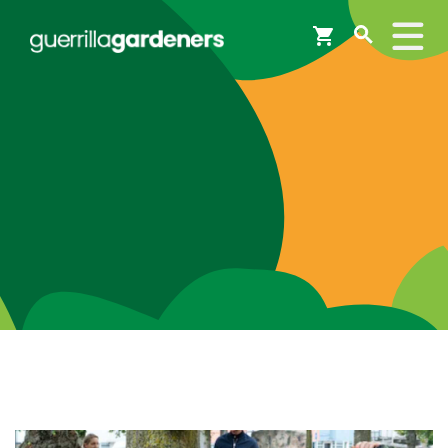
Webshop
Workshops
Tips & Inspiratie
Op de kaart
Doneer
Brigades