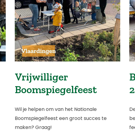
Vrijwilliger
B
Boomspiegelfeest
2
Wil je helpen om van het Nationale
De
Boomspiegelfeest een groot succes te
be
maken? Graag!
fe