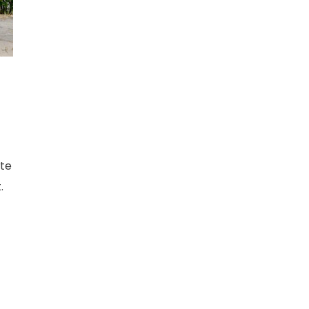
ste
.