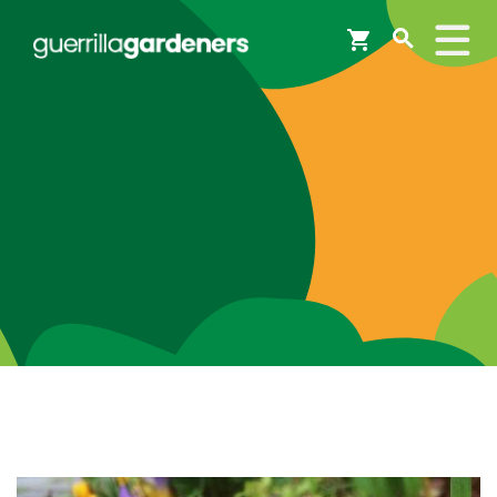
Webshop
Workshops
Tips & Inspiratie
Op de kaart
Doneer
Brigades