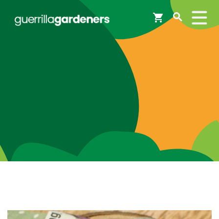
Webshop
Workshops
Tips & Inspiratie
Op de kaart
Doneer
Brigades