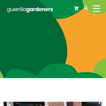
Webshop
Workshops
Tips & Inspiratie
Op de kaart
Doneer
Brigades