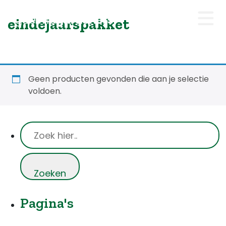
eindejaarspakket
Webshop
Workshops
Geen producten gevonden die aan je selectie
voldoen.
Tips & Inspiratie
Op de kaart
Doneer
Pagina's
Brigades