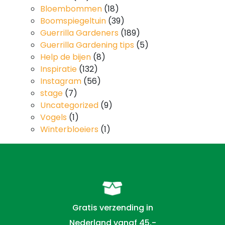
Bloembommen
(18)
Boomspiegeltuin
(39)
Guerrilla Gardeners
(189)
Guerrilla Gardening tips
(5)
Help de bijen
(8)
Inspiratie
(132)
Instagram
(56)
stage
(7)
Uncategorized
(9)
Vogels
(1)
Winterbloeiers
(1)
Gratis verzending in
Nederland vanaf 45,-