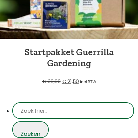
Blog
Over ons
Startpakket Guerrilla
Gardening
Contact
Oorspronkelijke
Huidige
€
30,00
€
21,50
incl BTW
prijs
prijs
was:
is:
€ 30,00.
€ 21,50.